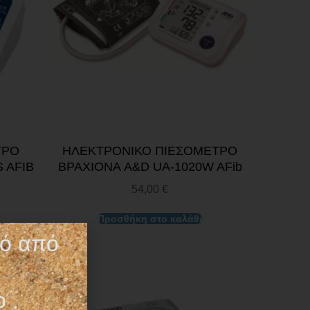
ΤΡΟ
ΗΛΕΚΤΡΟΝΙΚΟ ΠΙΕΣΟΜΕΤΡΟ
 AFIB
ΒΡΑΧΙΟΝΑ A&D UA-1020W AFib
54,00
€
Προσθήκη στο καλάθι
τό από
ο