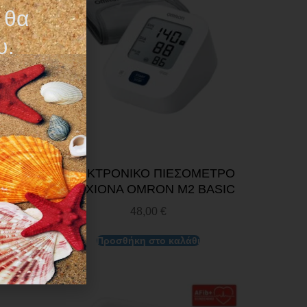
 θα
υ.
ΙΚΟ
ΗΛΕΚΤΡΟΝΙΚΟ ΠΙΕΣΟΜΕΤΡΟ
ΡΙΣ
ΒΡΑΧΙΟΝΑ OMRON M2 BASIC
48,00
€
Προσθήκη στο καλάθι