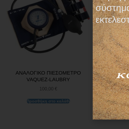
σύστημα
εκτελεσ
ΑΝΑΛΟΓΙΚΟ ΠΙΕΣΟΜΕΤΡΟ
ΕΠΑΓΓΕΛΜ
VAQUEZ-LAUBRY
ΣΤΗΛΗΣ ΧΩ
100,00
€
Προσθήκη στο καλάθι
Διαβά