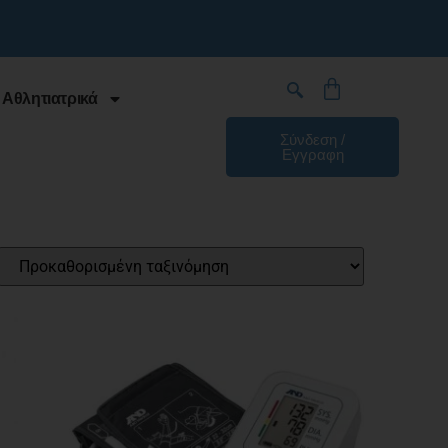
 Αθλητιατρικά
Σύνδεση /
Εγγραφη