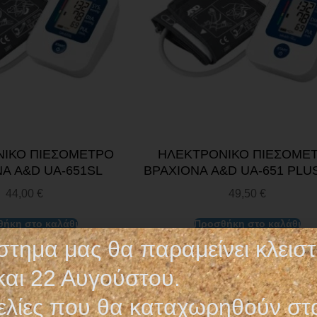
ΙΚΟ ΠΙΕΣΟΜΕΤΡΟ
ΗΛΕΚΤΡΟΝΙΚΟ ΠΙΕΣΟΜΕ
Α A&D UA-651SL
ΒΡΑΧΙΟΝΑ A&D UA-651 PLUS
44,00
€
49,50
€
ήκη στο καλάθι
Προσθήκη στο καλάθι
στημα μας θα παραμείνει κλεισ
και 22 Αυγούστου.
λίες που θα καταχωρηθούν στ