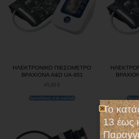
ΗΛΕΚΤΡΟΝΙΚΟ ΠΙΕΣΟΜΕΤΡΟ
ΗΛΕΚΤΡΟΝ
ΒΡΑΧΙΟΝΑ A&D UA-651
ΒΡΑΧΙΟΝ
45,00
€
Προσθήκη στο καλάθι
Προσθ
Το κατά
13 έως 
Παραγγε