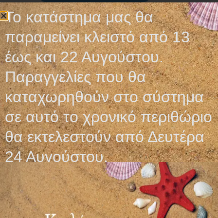
Το κατάστημα μας θα
Οι τελικές τιμές και η διαθεσιμότητα των προϊόντων
παραμείνει κλειστό από 13
επιβεβαιώνονται με την λήψη του προτιμολογίου και
ενδέχεται να αλλάξουν χωρίς ειδοποίηση.
έως και 22 Αυγούστου.
Παραγγελίες που θα
καταχωρηθούν στο σύστημα
Σχετικά προϊόντα
σε αυτό το χρονικό περιθώριο
θα εκτελεστούν από Δευτέρα
24 Αυγούστου.