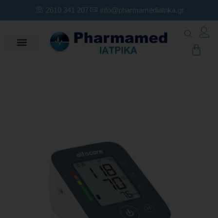
2610 341 207
info@pharmamediatrika.gr