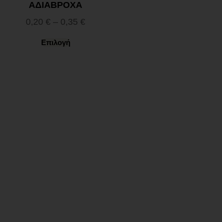
ΑΔΙΑΒΡΟΧΑ
0,20
€
–
0,35
€
Επιλογή
Ωράριο λειτουργίας
ΕΙΔΙΚΟ ΘΕΡΙΝΟ ΩΡΑΡΙΟ
ΔΕΥ-ΠΑΡ: 09:00-14:30
ΣΑΒ – ΚΥΡ: ΚΛΕΙΣΤΑ
Χρήσιμα Links