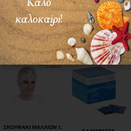
ΧΑΡΤΙ
ΚΟΡΔΕΛΑ ΜΑΛΛΙΩΝ
ΕΠΑΓΓΕΛΜΑΤΙΚΟ ΣΕ
ΕΛΑΣΤΙΚΗ
ΡΟΛΟ 1450gr
12,90
€
4,90
€
Προσθήκη στο καλάθι
Προσθήκη στο καλάθι
ΣΚΟΥΦΑΚΙ ΜΑΛΛΙΩΝ τ.