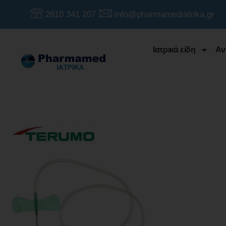
2610 341 207
info@pharmamediatrika.gr
Ιατρικά είδη
Αν