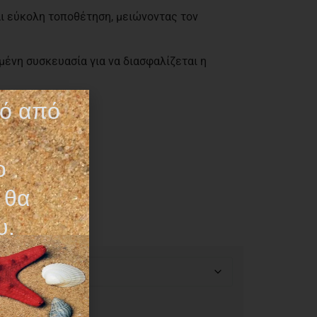
ι εύκολη τοποθέτηση, μειώνοντας τον
ένη συσκευασία για να διασφαλίζεται η
τό από
ο
 θα
υ.