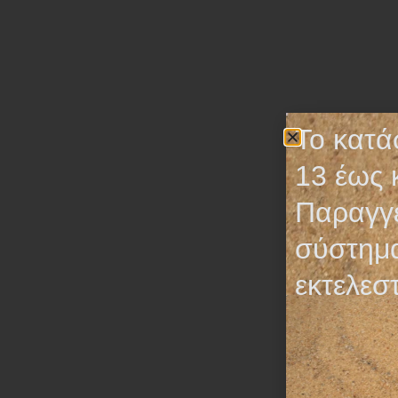
Το κατά
13 έως 
Παραγγε
σύστημα
εκτελεσ