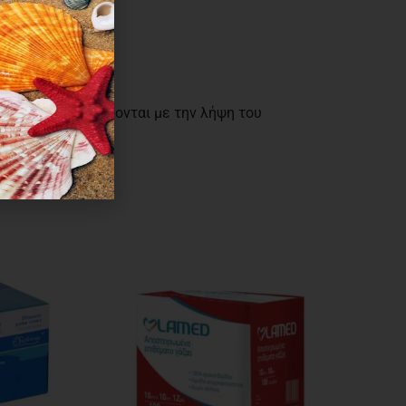
όντων επιβεβαιώνονται με την λήψη του
ς ειδοποίηση.