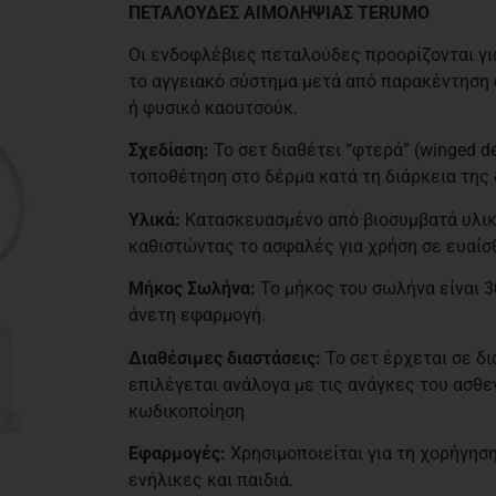
ΠΕΤΑΛΟΥΔΕΣ ΑΙΜΟΛΗΨΙΑΣ TERUMO
Οι ενδοφλέβιες πεταλούδες προορίζονται γι
το αγγειακό σύστημα μετά από παρακέντηση 
ή φυσικό καουτσούκ.
Σχεδίαση
:
Το σετ διαθέτει “φτερά” (winged d
τοποθέτηση στο δέρμα κατά τη διάρκεια της 
Υλικά:
Κατασκευασμένο από βιοσυμβατά υλικ
καθιστώντας το ασφαλές για χρήση σε ευαίσ
Μήκος Σωλήνα:
Το μήκος του σωλήνα είναι 
άνετη εφαρμογή.
Διαθέσιμες διαστάσεις:
Το σετ έρχεται σε δ
επιλέγεται ανάλογα με τις ανάγκες του ασθ
κωδικοποίηση
Εφαρμογές:
Χρησιμοποιείται για τη χορήγησ
ενήλικες και παιδιά.