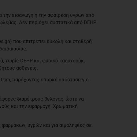
α την εισαγωγή ή την αφαίρεση υγρών από
φλέβας. Δεν περιέχει συστατικά από DEHP
esign) που επιτρέπει εύκολη και σταθερή
διαδικασίας.
ά, χωρίς DEHP και φυσικό καουτσούκ,
θητους ασθενείς.
30 cm, παρέχοντας επαρκή απόσταση για
ιάφορες διαμέτρους βελόνας, ώστε να
ενούς και την εφαρμογή. Χρωματική
η φαρμάκων, υγρών και για αιμοληψίες σε