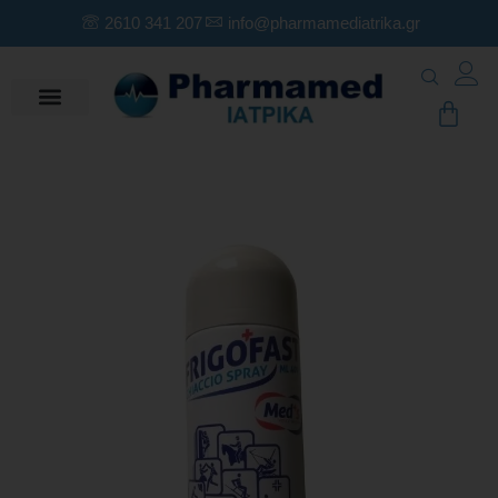
2610 341 207
info@pharmamediatrika.gr