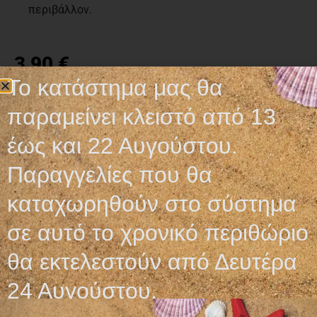
περιβάλλον.
3,90
€
Το κατάστημα μας θα
Προσθήκη στο καλάθι
παραμείνει κλειστό από 13
έως και 22 Αυγούστου.
Οι τελικές τιμές και η διαθεσιμότητα των προϊόντων
Παραγγελίες που θα
επιβεβαιώνονται με την λήψη του προτιμολογίου και
καταχωρηθούν στο σύστημα
ενδέχεται να αλλάξουν χωρίς ειδοποίηση.
σε αυτό το χρονικό περιθώριο
θα εκτελεστούν από Δευτέρα
Σχετικά προϊόντα
24 Αυγούστου.