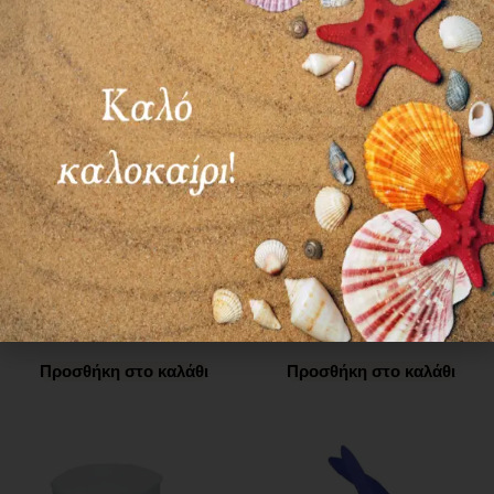
ΦΟΥΣΤΑ ΕΞΕΤΑΣΤΙΚΗ
ΠΡΟΦΥΛΑΚΤΙΚΑ
NonWoven
ΚΕΦΑΛΗΣ ΥΠΕΡΗΧΟΥ
ΧΩΡΙΣ ΛΙΠΑΝΤΙΚΟ
0,45
€
13,05
€
Προσθήκη στο καλάθι
Προσθήκη στο καλάθι