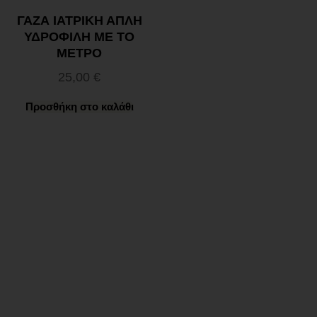
ΓΑΖΑ ΙΑΤΡΙΚΗ ΑΠΛΗ
ΥΔΡΟΦΙΛΗ ΜΕ ΤΟ
ΜΕΤΡΟ
25,00
€
Προσθήκη στο καλάθι
Ωράριο λειτουργίας
ΕΙΔΙΚΟ ΘΕΡΙΝΟ ΩΡΑΡΙΟ
ΔΕΥ-ΠΑΡ: 09:00-14:30
ΣΑΒ – ΚΥΡ: ΚΛΕΙΣΤΑ