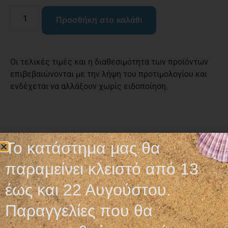
Προσθήκη στο καλάθι
Οι τελικές τιμές και η διαθεσιμότητα των προϊόντων
επιβεβαιώνονται με την λήψη του προτιμολογίου και
ενδέχεται να αλλάξουν χωρίς ειδοποίηση.
Σχετικά προϊόντα
Το κατάστημα μας θα
παραμείνει κλειστό από 13
έως και 22 Αυγούστου.
Παραγγελίες που θα