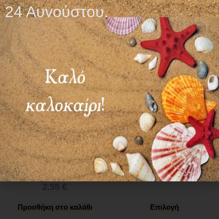
24 Αυγούστου.
ΛΙΠΑΝΤΙΚΟ GEL
ΓΑΝΤΙΑ ΔΙΑΦΑΝΗ
ΑΠΟΣΤΕΙΡΩΜΕΝΟ
ΣΑΓΡΕ
LUBRY SUPER GEL
0,60
€
82gr
2,55
€
Προσθήκη στο καλάθι
Επιλογή