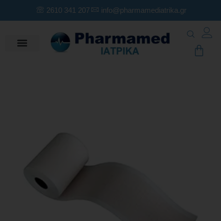
2610 341 207
info@pharmamediatrika.gr