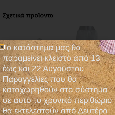
Σχετικά προϊόντα
Το κατάστημα μας θα
παραμείνει κλειστό από 13
έως και 22 Αυγούστου.
Παραγγελίες που θα
ΚΑΤΑΓΡΑΦΙΚΟ ΧΑΡΤΙ
ΦΟΥΣΤΑ ΕΞΕΤΑΣΤΙΚΗ
καταχωρηθούν στο σύστημα
SONY UPP-110S FILM
NonWoven
σε αυτό το χρονικό περιθώριο
9,90
€
0,45
€
θα εκτελεστούν από Δευτέρα
Προσθήκη στο καλάθι
Προσθήκη στο καλάθι