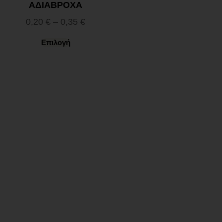
ΑΔΙΑΒΡΟΧΑ
0,20
€
–
0,35
€
Επιλογή
Ωράριο λειτουργίας
ΕΙΔΙΚΟ ΘΕΡΙΝΟ ΩΡΑΡΙΟ
ΔΕΥ-ΠΑΡ: 09:00-14:30
ΣΑΒ – ΚΥΡ: ΚΛΕΙΣΤΑ
Χρήσιμα Links