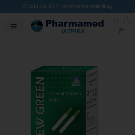
2610 341 207
info@pharmamediatrika.gr