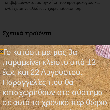
επιβεβαιώνονται με την λήψη του προτιμολογίου και
ενδέχεται να αλλάξουν χωρίς ειδοποίηση.
Σχετικά προϊόντα
Το κατάστημα μας θα
παραμείνει κλειστό από 13
έως και 22 Αυγούστου.
Παραγγελίες που θα
καταχωρηθούν στο σύστημα
σε αυτό το χρονικό περιθώριο
ΚΑΡΔΙΟΛΟΓΙΚΑ –
ΑΥΤΟΚΟΛΛΗΤΑ
ΚΑΤΑΓΡΑΦΙΚΑ ΧΑΡΤΙΑ
ΕΠΙΘΕΜΑΤΑ ΓΑΖΑΣ