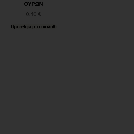
ΟΥΡΩΝ
0,40
€
Προσθήκη στο καλάθι
Ωράριο λειτουργίας
ΕΙΔΙΚΟ ΘΕΡΙΝΟ ΩΡΑΡΙΟ
ΔΕΥ-ΠΑΡ: 09:00-14:30
ΣΑΒ – ΚΥΡ: ΚΛΕΙΣΤΑ
Χρήσιμα Links