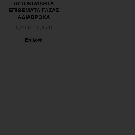
ΑΥΤΟΚΟΛΛΗΤΑ
ΕΠΙΘΕΜΑΤΑ ΓΑΖΑΣ
ΑΔΙΑΒΡΟΧΑ
0,20
€
–
0,35
€
Επιλογή
Ωράριο λειτουργίας
ΕΙΔΙΚΟ ΘΕΡΙΝΟ ΩΡΑΡΙΟ
ΔΕΥ-ΠΑΡ: 09:00-14:30
ΣΑΒ – ΚΥΡ: ΚΛΕΙΣΤΑ