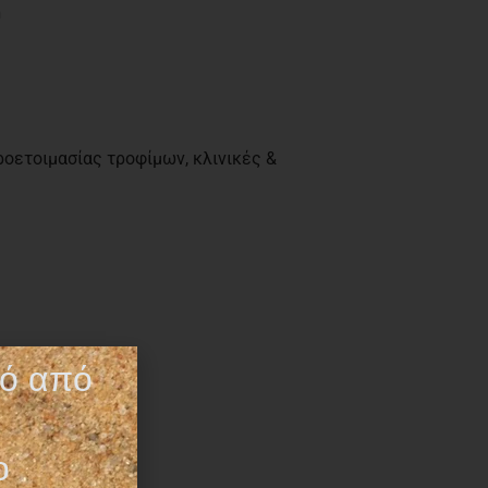
h
ροετοιμασίας τροφίμων, κλινικές &
τό από
ο