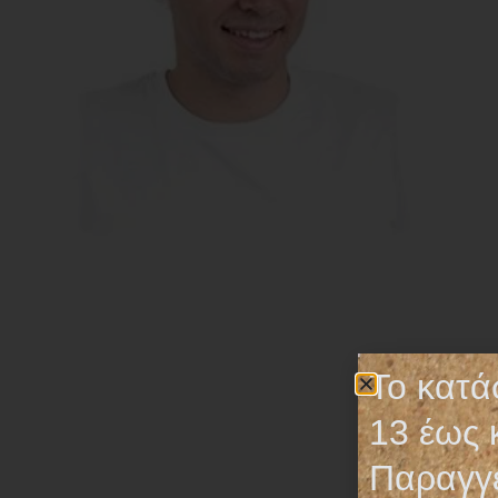
Το κατά
13 έως 
Παραγγε