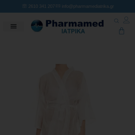
2610 341 207
info@pharmamediatrika.gr