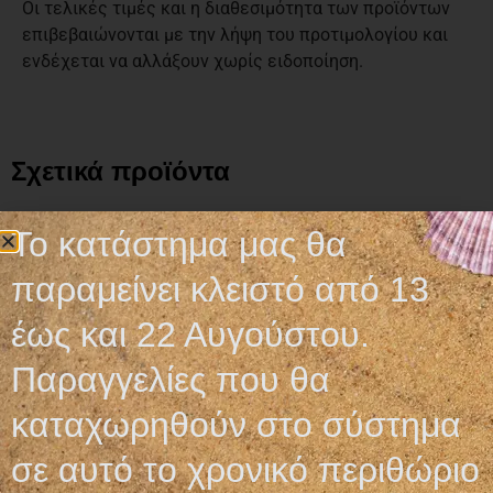
Οι τελικές τιμές και η διαθεσιμότητα των προϊόντων
επιβεβαιώνονται με την λήψη του προτιμολογίου και
ενδέχεται να αλλάξουν χωρίς ειδοποίηση.
Σχετικά προϊόντα
Το κατάστημα μας θα
παραμείνει κλειστό από 13
έως και 22 Αυγούστου.
Παραγγελίες που θα
καταχωρηθούν στο σύστημα
σε αυτό το χρονικό περιθώριο
ΒΑΜΒΑΚΟΦΟΡΟΙ
GEL ΥΠΕΡΗΧΩΝ