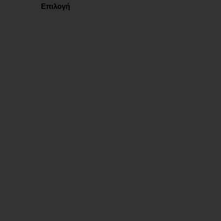
Επιλογή
Ωράριο λειτουργίας
ΕΙΔΙΚΟ ΘΕΡΙΝΟ ΩΡΑΡΙΟ
ΔΕΥ-ΠΑΡ: 09:00-14:30
ΣΑΒ – ΚΥΡ: ΚΛΕΙΣΤΑ
Χρήσιμα Links
Όροι Χρήσης
Πολιτική απορρήτου