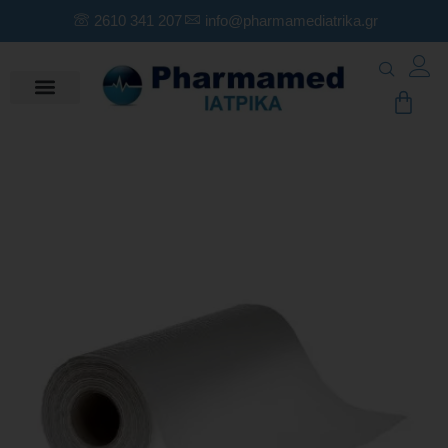
2610 341 207
info@pharmamediatrika.gr