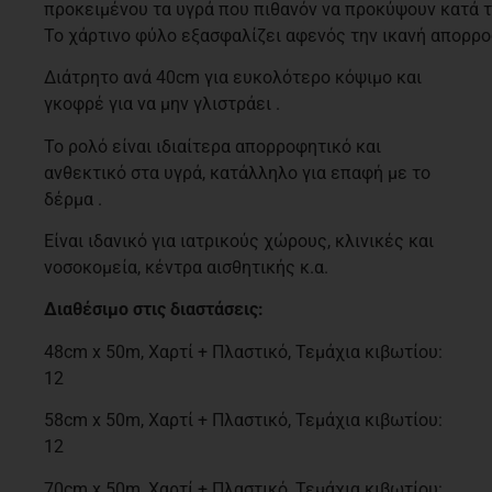
προκειμένου τα υγρά που πιθανόν να προκύψουν κατά τη
Το χάρτινο φύλο εξασφαλίζει αφενός την ικανή απορρ
Διάτρητο ανά 40cm για ευκολότερο κόψιμο και
γκοφρέ για να μην γλιστράει .
Το ρολό είναι ιδιαίτερα απορροφητικό και
ανθεκτικό στα υγρά, κατάλληλο για επαφή με το
δέρμα .
Είναι ιδανικό για ιατρικούς χώρους, κλινικές και
νοσοκομεία, κέντρα αισθητικής κ.α.
Διαθέσιμο στις διαστάσεις:
48cm x 50m, Χαρτί + Πλαστικό, Τεμάχια κιβωτίου:
12
58cm x 50m, Χαρτί + Πλαστικό, Τεμάχια κιβωτίου:
12
70cm x 50m, Χαρτί + Πλαστικό, Τεμάχια κιβωτίου: