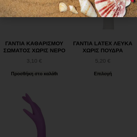
ΓΑΝΤΙΑ ΚΑΘΑΡΙΣΜΟΥ
ΓΑΝΤΙΑ LATEX ΛΕΥΚΑ
ΣΩΜΑΤΟΣ ΧΩΡΙΣ ΝΕΡΟ
ΧΩΡΙΣ ΠΟΥΔΡΑ
3,10
€
5,20
€
Προσθήκη στο καλάθι
Επιλογή