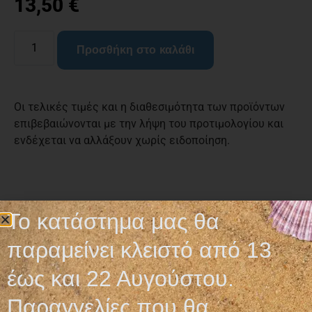
13,50
€
Προσθήκη στο καλάθι
Οι τελικές τιμές και η διαθεσιμότητα των προϊόντων
επιβεβαιώνονται με την λήψη του προτιμολογίου και
ενδέχεται να αλλάξουν χωρίς ειδοποίηση.
Σχετικά προϊόντα
Το κατάστημα μας θα
παραμείνει κλειστό από 13
έως και 22 Αυγούστου.
Παραγγελίες που θα