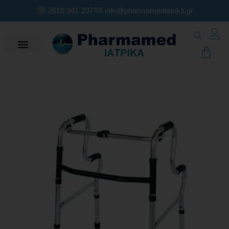
2610 341 207
info@pharmamediatrika.gr