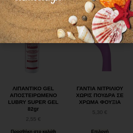
Διαβάστε περισσότερα
Προσθήκη στο καλάθι
ΛΙΠΑΝΤΙΚΟ GEL
ΓΑΝΤΙΑ ΝΙΤΡΙΛΙΟΥ
ΑΠΟΣΤΕΙΡΩΜΕΝΟ
ΧΩΡΙΣ ΠΟΥΔΡΑ ΣΕ
LUBRY SUPER GEL
ΧΡΩΜΑ ΦΟΥΞΙΑ
82gr
5,30
€
2,55
€
Προσθήκη στο καλάθι
Επιλογή