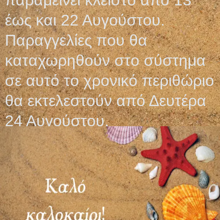
παραμείνει κλειστό από 13
έως και 22 Αυγούστου.
Σχετικά προϊόντα
Παραγγελίες που θα
καταχωρηθούν στο σύστημα
σε αυτό το χρονικό περιθώριο
θα εκτελεστούν από Δευτέρα
24 Αυγούστου.
ΚΑΡΔΙΟΛΟΓΙΚΑ –
ΠΡΟΦΥΛΑΚΤΙΚΑ
ΚΑΤΑΓΡΑΦΙΚΑ ΧΑΡΤΙΑ
ΚΕΦΑΛΗΣ ΥΠΕΡΗΧΟΥ
ΧΩΡΙΣ ΛΙΠΑΝΤΙΚΟ
13,05
€