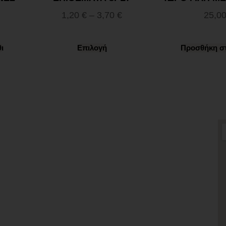
1,20
€
–
3,70
€
25,0
ι
Επιλογή
Προσθήκη στ
Χρήσιμα Links
Όροι Χρήσης
Πολιτική απορρήτου
Τρόποι πληρωμής
Τρόποι αποστολής
Πολιτική επιστροφών