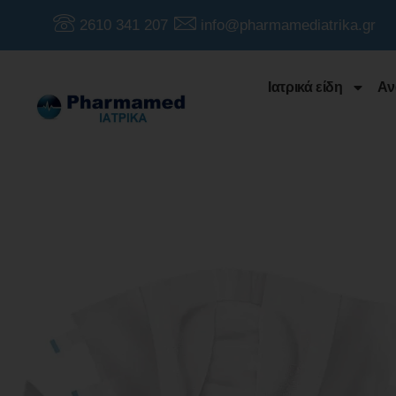
2610 341 207
info@pharmamediatrika.gr
Ιατρικά είδη
Αν