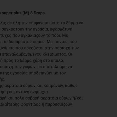
 super plus (M) 8 Drops
λις σε όλη την επιφάνεια ώστε το δέρμα να
 συγκρατούν την υγρασία, υφασμάτινη
τυχές που αγκαλιάζουν το πόδι. Mε
τις δυσάρεστες οσμές. Με ταινίες, που
υνάμεις που ασκούνται στην περιοχή των
α επαναλαμβανόμενου κλεισίματος. Οι
ή προς το δέρμα χάρη στο απαλό,
περιοχή των γοφών, με αποτέλεσμα να
κτης υγρασίας υποδεικνύει με τον
ής.
ής ακράτεια ούρων και κοπράνων, καθώς
τηση και έντονη ανησυχία.
βαρή και πολύ σοβαρή ακράτεια ούρων ή/και
ιδιαίτερης φροντίδας ή παρουσιάζουν