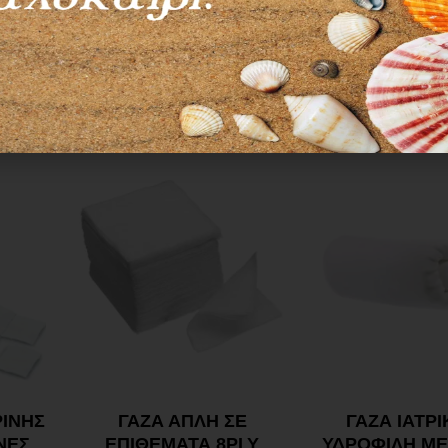
προτιμολογίου και ενδέχεται να αλλάξουν χωρί
ΙΝΗΣ
ΓΑΖΑ ΑΠΛΗ ΣΕ
ΓΑΖΑ ΙΑΤΡ
ΝΕΣ
ΕΠΙΘΕΜΑΤΑ 8PLY
ΥΔΡΟΦΙΛΗ ΜΕ