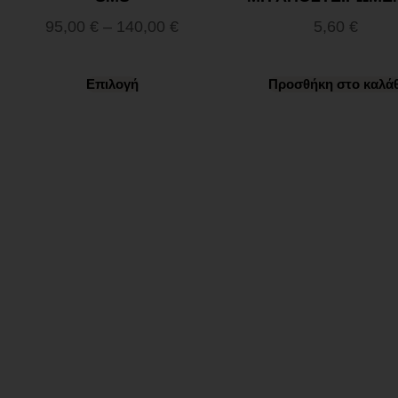
95,00
€
–
140,00
€
5,60
€
Επιλογή
Προσθήκη στο καλάθ
Ωράριο λειτουργίας
ΕΙΔΙΚΟ ΘΕΡΙΝΟ ΩΡΑΡΙΟ
ΔΕΥ-ΠΑΡ: 09:00-14:30
ΣΑΒ – ΚΥΡ: ΚΛΕΙΣΤΑ