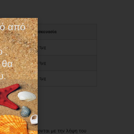
τό από
Συσκευασία
30 τμχ
ο
 θα
30 τμχ
υ.
14 τμχ
ο αυτή τη στιγμή.
όντων επιβεβαιώνονται με την λήψη του