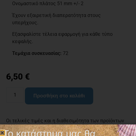
Ονομαστικό πλάτος 51 mm +/- 2
Έχουν εξαιρετική διαπερατότητα στους
υπερήχους.
Εξασφαλίστε τέλεια εφαρμογή για κάθε τύπο
κεφαλής.
Τεμάχια συσκευασίας:
72
6,50
€
Προσθήκη στο καλάθι
Οι τελικές τιμές και η διαθεσιμότητα των προϊόντων
επιβεβαιώνονται με την λήψη του προτιμολογίου και
Το κατάστημα μας θα
ενδέχεται να αλλάξουν χωρίς ειδοποίηση.