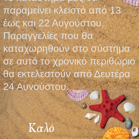
παραμείνει κλειστό από 13
έως και 22 Αυγούστου.
Σχετικά προϊόντα
Παραγγελίες που θα
καταχωρηθούν στο σύστημα
σε αυτό το χρονικό περιθώριο
θα εκτελεστούν από Δευτέρα
24 Αυγούστου.
ΓΑΝΤΙΑ LATEX
ΛΑΒΙΔΑ ΒΙΟΨΙΑΣ
ΑΠΟΣΤΕΙΡΩΜΕΝΑ
ΕΝΔΟΣΚΟΠΙΟΥ ΧΩΡΙΣ
ΧΩΡΙΣ ΠΟΥΔΡΑ Peha-
ΑΚΙΔΑ τ. ALLIGATOR
taft®