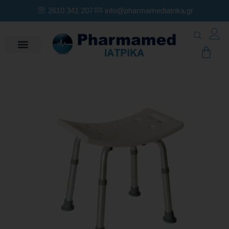
2610 341 207
info@pharmamediatrika.gr