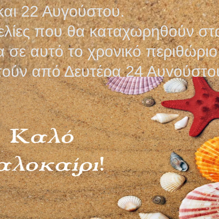
και 22 Αυγούστου.
Η τιμή αντιστοιχεί σε συσκευασία των 10 τε
λίες που θα καταχωρηθούν στ
3,80
€
 σε αυτό το χρονικό περιθώριο
τούν από Δευτέρα 24 Αυγούστο
Προσθήκη στο καλάθι
Οι τελικές τιμές και η διαθεσιμότητα των προϊ
προτιμολογίου και ενδέχεται να αλλάξουν χωρί