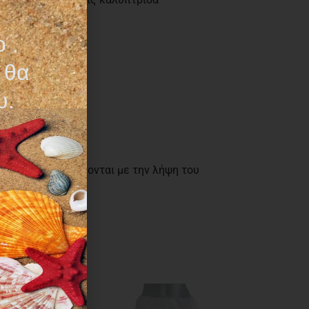
μαχίων.
ο
 θα
υ.
όντων επιβεβαιώνονται με την λήψη του
ς ειδοποίηση.