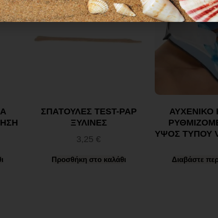
ΙΑ
ΣΠΑΤΟΥΛΕΣ TEST-PAP
ΑΥΧΕΝΙΚΟ
ΡΗΣΗ
ΞΥΛΙΝΕΣ
ΡΥΘΜΙΖΟΜ
ΥΨΟΣ ΤΥΠΟΥ V
3,25
€
ι
Προσθήκη στο καλάθι
Διαβάστε πε