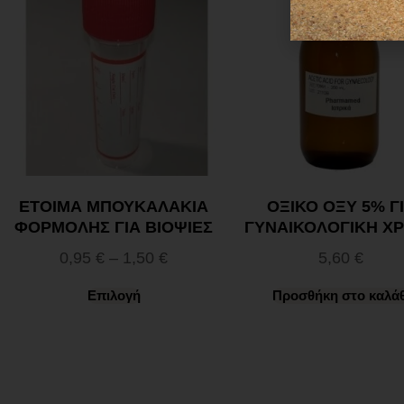
ΕΤΟΙΜΑ ΜΠΟΥΚΑΛΑΚΙA
ΟΞΙΚΟ ΟΞΥ 5% Γ
ΦΟΡΜΟΛΗΣ ΓΙΑ ΒΙΟΨΙΕΣ
ΓΥΝΑΙΚΟΛΟΓΙΚΗ Χ
0,95
€
–
1,50
€
5,60
€
Επιλογή
Προσθήκη στο καλάθ