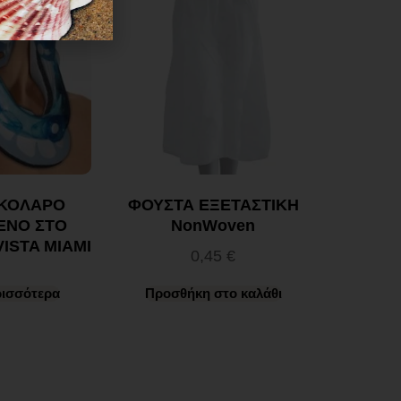
 ΚΟΛΑΡΟ
ΦΟΥΣΤΑ ΕΞΕΤΑΣΤΙΚΗ
ΕΝΟ ΣΤΟ
NonWoven
ISTA MIAMI
0,45
€
ρισσότερα
Προσθήκη στο καλάθι