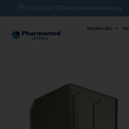
2610 341 207
info@pharmamediatrika.gr
Ιατρικά είδη
Αν