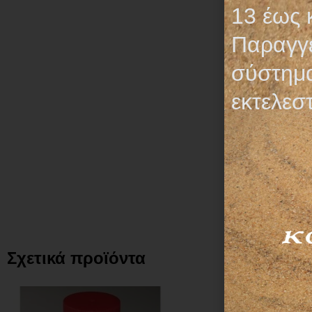
13 έως 
Παραγγε
σύστημα
εκτελεσ
Σχετικά προϊόντα