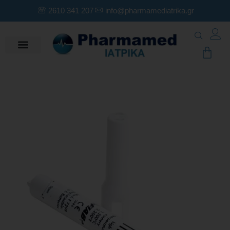
2610 341 207
info@pharmamediatrika.gr