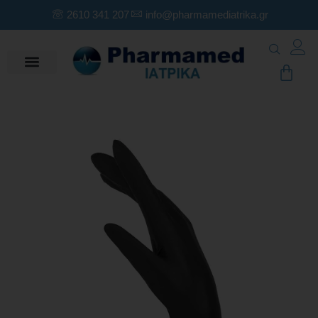
2610 341 207
info@pharmamediatrika.gr