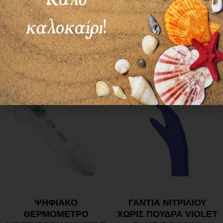
ΧΡΩΜΑ ΜΩΒ
ΧΩΡΙΣ ΠΟΥΔΡΑ
PROTEX
5,30
€
0,69
€
Επιλογή
Επιλογή
ΨΗΦΙΑΚΟ
ΓΑΝΤΙΑ ΝΙΤΡΙΛΙΟΥ
ΘΕΡΜΟΜΕΤΡΟ
ΧΩΡΙΣ ΠΟΥΔΡΑ VIOLET