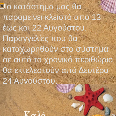
Το κατάστημα μας θα
επιβεβαιώνονται με την λήψη του προτιμολογίου και
ενδέχεται να αλλάξουν χωρίς ειδοποίηση.
παραμείνει κλειστό από 13
έως και 22 Αυγούστου.
Σχετικά προϊόντα
Παραγγελίες που θα
καταχωρηθούν στο σύστημα
σε αυτό το χρονικό περιθώριο
θα εκτελεστούν από Δευτέρα
24 Αυγούστου.
ΓΑΝΤΙΑ ΝΙΤΡΙΛΙΟΥ
ΓΑΝΤΙΑ LATEX
ΧΩΡΙΣ ΠΟΥΔΡΑ ΣΕ
ΑΠΟΣΤΕΙΡΩΜΕΝΑ