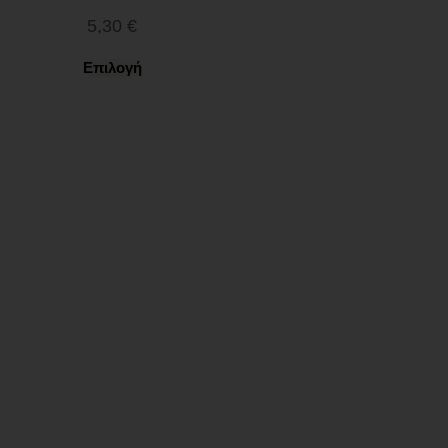
5,30
€
Επιλογή
Ωράριο λειτουργίας
ΕΙΔΙΚΟ ΘΕΡΙΝΟ ΩΡΑΡΙΟ
ΔΕΥ-ΠΑΡ: 09:00-14:30
ΣΑΒ – ΚΥΡ: ΚΛΕΙΣΤΑ
Χρήσιμα Links
Όροι Χρήσης