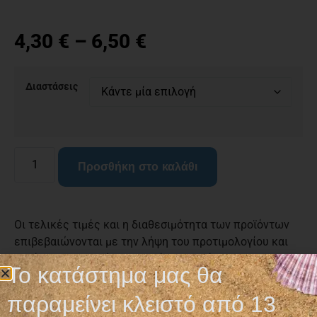
4,30
€
–
6,50
€
Διαστάσεις
Προσθήκη στο καλάθι
Οι τελικές τιμές και η διαθεσιμότητα των προϊόντων
επιβεβαιώνονται με την λήψη του προτιμολογίου και
ενδέχεται να αλλάξουν χωρίς ειδοποίηση.
Το κατάστημα μας θα
παραμείνει κλειστό από 13