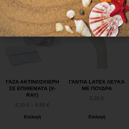
ΓΑΖΑ ΑΚΤΙΝΟΣΚΙΕΡΗ
ΓΑΝΤΙΑ LATEX ΛΕΥΚΑ
ΣΕ ΕΠΙΘΕΜΑΤΑ (X-
ΜΕ ΠΟΥΔΡΑ
RAY)
5,20
€
4,10
€
–
6,50
€
Επιλογή
Επιλογή