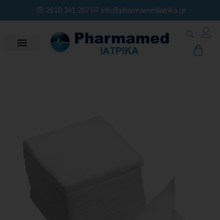
2610 341 207
info@pharmamediatrika.gr