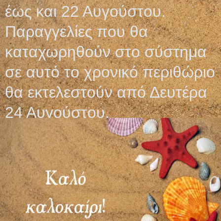
έως και 22 Αυγούστου.
Σχετικά προϊόντα
Παραγγελίες που θα
καταχωρηθούν στο σύστημα
σε αυτό το χρονικό περιθώριο
θα εκτελεστούν από Δευτέρα
24 Αυγούστου.
ΘΗΚΕΣ
ΧΑΡΤΙ ΑΠΟΣΤΕΙΡΩΣΗΣ
ΑΠΟΣΤΕΙΡΩΣΗΣ
SMS
ΑΤΜΟΥ
95,00
€
–
140,00
€
ΑΥΤΟΚΟΛΛΗΤΕΣ
2,10
€
–
17,00
€
Επιλογή
Επιλογή