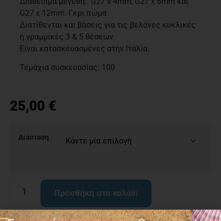
Διαθέσιμα μεγέθη: G27 x 4mm, G27 x 6mm και
G27 x 12mm. Γκρι πώμα
Διατίθενται και βάσεις για τις βελόνες κυκλικές
ή γραμμικές 3 & 5 θέσεων
Είναι κατασκευασμένες στην Ιταλία.
Τεμάχια συσκευασίας: 100
25,00
€
Διάσταση
Προσθήκη στο καλάθι