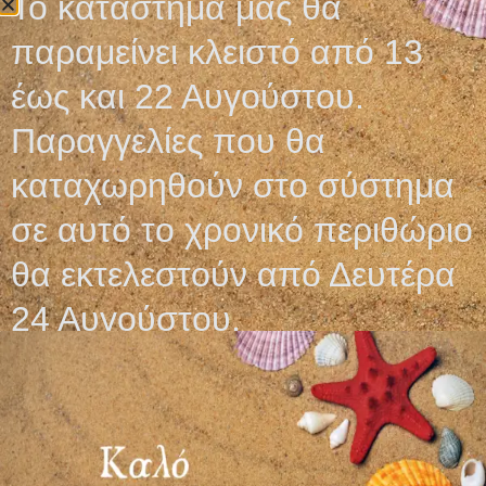
Το κατάστημα μας θα
Οι τελικές τιμές και η διαθεσιμότητα των προϊόντων
παραμείνει κλειστό από 13
επιβεβαιώνονται με την λήψη του προτιμολογίου και
ενδέχεται να αλλάξουν χωρίς ειδοποίηση.
έως και 22 Αυγούστου.
Παραγγελίες που θα
καταχωρηθούν στο σύστημα
Σχετικά προϊόντα
σε αυτό το χρονικό περιθώριο
θα εκτελεστούν από Δευτέρα
24 Αυγούστου.