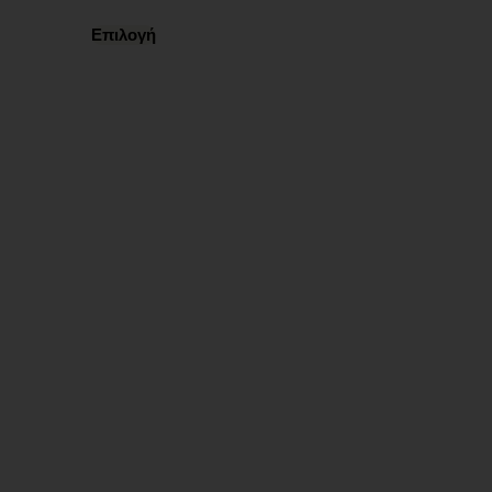
Επιλογή
Ωράριο λειτουργίας
ΕΙΔΙΚΟ ΘΕΡΙΝΟ ΩΡΑΡΙΟ
ΔΕΥ-ΠΑΡ: 09:00-14:30
ΣΑΒ – ΚΥΡ: ΚΛΕΙΣΤΑ
Χρήσιμα Links
Όροι Χρήσης
Πολιτική απορρήτου