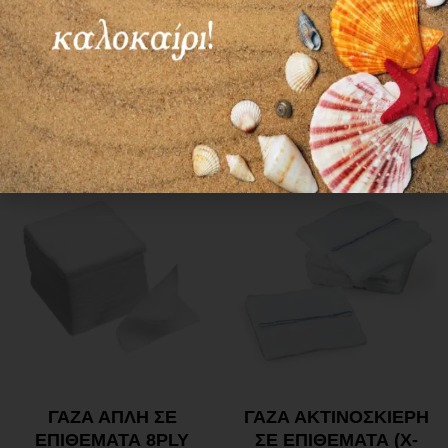
ΧΑΡΤΙ
ΠΡΟΦΥΛΑΚΤΙΚΑ
ΕΠΑΓΓΕΛΜΑΤΙΚΟ ΣΕ
ΚΕΦΑΛΗΣ ΥΠΕΡΗΧΟΥ
ΡΟΛΟ 1450gr
ΧΩΡΙΣ ΛΙΠΑΝΤΙΚΟ
4,90
€
13,05
€
Προσθήκη στο καλάθι
Προσθήκη στο καλάθι
ΓΑΖΑ ΑΠΛΗ ΣΕ
ΓΑΖΑ ΑΚΤΙΝΟΣΚΙΕΡΗ
ΕΠΙΘΕΜΑΤΑ 8PLY
ΣΕ ΕΠΙΘΕΜΑΤΑ (X-