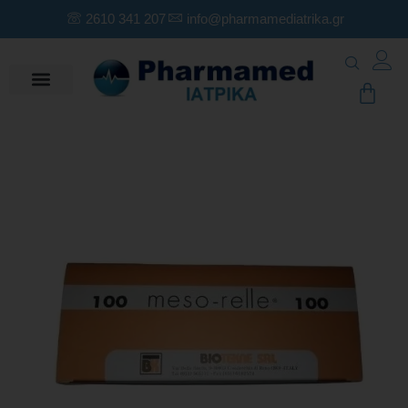
2610 341 207
info@pharmamediatrika.gr