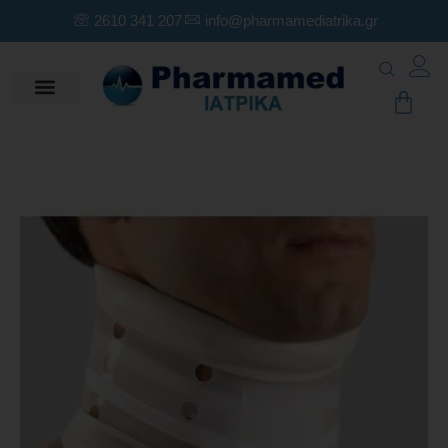
2610 341 207
info@pharmamediatrika.gr