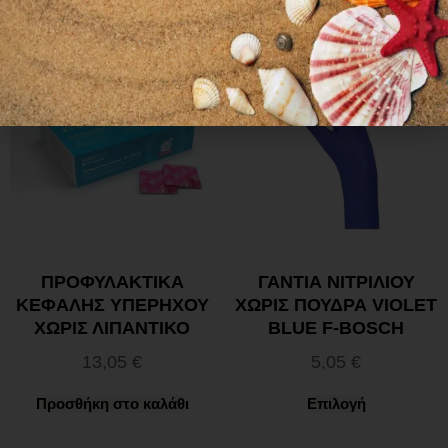
ΠΡΟΦΥΛΑΚΤΙΚΑ
ΓΑΝΤΙΑ ΝΙΤΡΙΛΙΟΥ
ΚΕΦΑΛΗΣ ΥΠΕΡΗΧΟΥ
ΧΩΡΙΣ ΠΟΥΔΡΑ VIOLET
ΧΩΡΙΣ ΛΙΠΑΝΤΙΚΟ
BLUE F-BOSCH
13,05
€
5,05
€
Προσθήκη στο καλάθι
Επιλογή