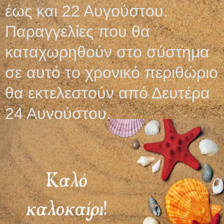
έως και 22 Αυγούστου.
Παραγγελίες που θα
Σχετικά προϊόντα
καταχωρηθούν στο σύστημα
σε αυτό το χρονικό περιθώριο
θα εκτελεστούν από Δευτέρα
24 Αυγούστου.
ΦΟΥΣΤΑ ΕΞΕΤΑΣΤΙΚΗ
ΧΑΡΤΙ ΑΠΟΣΤΕΙΡΩΣΗΣ
NonWoven
SMS
0,45
€
95,00
€
–
140,00
€
Προσθήκη στο καλάθι
Επιλογή