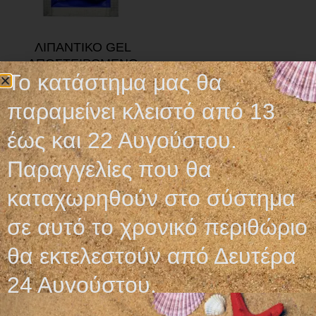
ΛΙΠΑΝΤΙΚΟ GEL
ΑΠΟΣΤΕΙΡΩΜΕΝΟ
Το κατάστημα μας θα
0,62
€
παραμείνει κλειστό από 13
Προσθήκη στο καλάθι
έως και 22 Αυγούστου.
Παραγγελίες που θα
καταχωρηθούν στο σύστημα
σε αυτό το χρονικό περιθώριο
Ωράριο λειτουργίας
θα εκτελεστούν από Δευτέρα
ΕΙΔΙΚΟ ΘΕΡΙΝΟ ΩΡΑΡΙΟ
24 Αυγούστου.
ΔΕΥ-ΠΑΡ: 09:00-14:30
ΣΑΒ – ΚΥΡ: ΚΛΕΙΣΤΑ