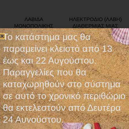
ΛΑΒΙΔΑ
ΗΛΕΚΤΡΟΔΙΟ (ΛΑΒΗ)
ΜΟΝΟΠΟΛΙΚΗΣ
ΔΙΑΘΕΡΜΙΑΣ ΜΙΑΣ
ΔΙΑΘΕΡΜΙΑΣ
ΧΡΗΣΗΣ
Το κατάστημα μας θα
2,90
€
2,90
€
παραμείνει κλειστό από 13
Προσθήκη στο καλάθι
Προσθήκη στο καλάθι
έως και 22 Αυγούστου.
Παραγγελίες που θα
καταχωρηθούν στο σύστημα
σε αυτό το χρονικό περιθώριο
Ωράριο λειτουργίας
θα εκτελεστούν από Δευτέρα
ΕΙΔΙΚΟ ΘΕΡΙΝΟ ΩΡΑΡΙΟ
24 Αυγούστου.
ΔΕΥ-ΠΑΡ: 09:00-14:30