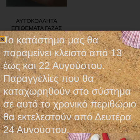
ΑΥΤΟΚΟΛΛΗΤΑ
ΕΠΙΘΕΜΑΤΑ ΓΑΖΑΣ
ΑΔΙΑΒΡΟΧΑ
Το κατάστημα μας θα
0,20
€
–
0,35
€
παραμείνει κλειστό από 13
Επιλογή
έως και 22 Αυγούστου.
Παραγγελίες που θα
καταχωρηθούν στο σύστημα
σε αυτό το χρονικό περιθώριο
Ωράριο λειτουργίας
θα εκτελεστούν από Δευτέρα
ΕΙΔΙΚΟ ΘΕΡΙΝΟ ΩΡΑΡΙΟ
24 Αυγούστου.
ΔΕΥ-ΠΑΡ: 09:00-14:30