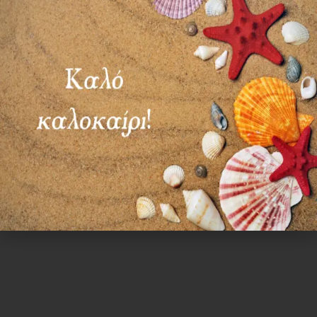
ΔΕΥ-ΠΑΡ: 09:00-14:30
ΣΑΒ – ΚΥΡ: ΚΛΕΙΣΤΑ
Χρήσιμα Links
Όροι Χρήσης
Πολιτική απορρήτου
Τρόποι πληρωμής
Τρόποι αποστολής
Πολιτική επιστροφών
Επικοινωνία