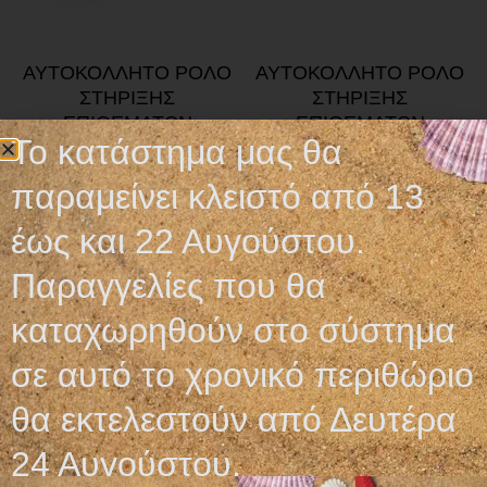
ΑΥΤΟΚΟΛΛΗΤΟ ΡΟΛΟ
ΑΥΤΟΚΟΛΛΗΤΟ ΡΟΛΟ
ΣΤΗΡΙΞΗΣ
ΣΤΗΡΙΞΗΣ
ΕΠΙΘΕΜΑΤΩΝ
ΕΠΙΘΕΜΑΤΩΝ
Το κατάστημα μας θα
OMNIFIX
4,90
€
–
6,10
€
3,80
€
–
4,95
€
παραμείνει κλειστό από 13
Επιλογή
Επιλογή
έως και 22 Αυγούστου.
Παραγγελίες που θα
καταχωρηθούν στο σύστημα
σε αυτό το χρονικό περιθώριο
Ωράριο λειτουργίας
θα εκτελεστούν από Δευτέρα
24 Αυγούστου.
ΕΙΔΙΚΟ ΘΕΡΙΝΟ ΩΡΑΡΙΟ