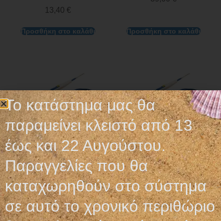
13,40
€
Προσθήκη στο καλάθι
Προσθήκη στο καλάθι
Το κατάστημα μας θα
παραμείνει κλειστό από 13
έως και 22 Αυγούστου.
Παραγγελίες που θα
ΛΑΒΙΔΑ
ΗΛΕΚΤΡΟΔΙΟ (ΛΑΒΗ)
ΜΟΝΟΠΟΛΙΚΗΣ
ΔΙΑΘΕΡΜΙΑΣ ΜΙΑΣ
καταχωρηθούν στο σύστημα
ΔΙΑΘΕΡΜΙΑΣ
ΧΡΗΣΗΣ
σε αυτό το χρονικό περιθώριο
2,90
€
2,90
€