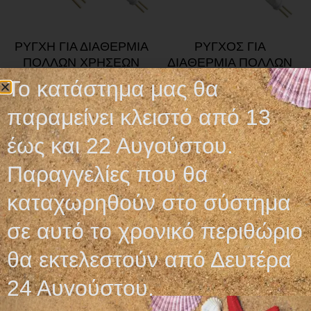
ΡΥΓΧΗ ΓΙΑ ΔΙΑΘΕΡΜΙΑ
ΡΥΓΧΟΣ ΓΙΑ
ΠΟΛΛΩΝ ΧΡΗΣΕΩΝ
ΔΙΑΘΕΡΜΙΑ ΠΟΛΛΩΝ
ΧΡΗΣΕΩΝ
Το κατάστημα μας θα
6,40
€
–
7,40
€
7,40
€
παραμείνει κλειστό από 13
Επιλογή
Προσθήκη στο καλάθι
έως και 22 Αυγούστου.
Παραγγελίες που θα
καταχωρηθούν στο σύστημα
σε αυτό το χρονικό περιθώριο
Ωράριο λειτουργίας
θα εκτελεστούν από Δευτέρα
ΕΙΔΙΚΟ ΘΕΡΙΝΟ ΩΡΑΡΙΟ
24 Αυγούστου.
ΔΕΥ-ΠΑΡ: 09:00-14:30