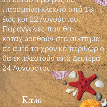
παραμείνει κλειστό από 13
Επιλογή
Επιλογή
έως και 22 Αυγούστου.
Παραγγελίες που θα
καταχωρηθούν στο σύστημα
σε αυτό το χρονικό περιθώριο
θα εκτελεστούν από Δευτέρα
24 Αυγούστου.
ΒΑΜΒΑΚΟΦΟΡΟΙ
ΓΑΝΤΙΑ ΝΙΤΡΙΛΙΟΥ
ΣΤΥΛΕΟΙ ΞΥΛΙΝΟΙ
ΧΩΡΙΣ ΠΟΥΔΡΑ
JUMBO
VIOLET BLUE F-
BOSCH
1,60
€
5,05
€