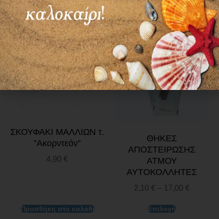
Προσθήκη στο καλάθι
Επιλογή
ΣΚΟΥΦΑΚΙ ΜΑΛΛΙΩΝ τ.
ΘΗΚΕΣ
”Ακορντεόν”
ΑΠΟΣΤΕΙΡΩΣΗΣ
4,90
€
ΑΤΜΟΥ
ΑΥΤΟΚΟΛΛΗΤΕΣ
2,10
€
–
17,00
€
Προσθήκη στο καλάθι
Επιλογή