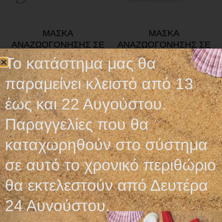
ΜΑΣΚΑ
ΜΑΣΚΑ
ΑΝΑΖΩΟΓΟΝΗΣΗΣ ΣΕ
ΑΝΑΖΩΟΓΟΝΗΣΗΣ ΣΕ
ΚΟΥΤΑΚΙ
ΜΠΡΕΛΟΚ
Το κατάστημα μας θα
5,60
€
3,30
€
παραμείνει κλειστό από 13
Προσθήκη στο καλάθι
Προσθήκη στο καλάθι
έως και 22 Αυγούστου.
Παραγγελίες που θα
καταχωρηθούν στο σύστημα
σε αυτό το χρονικό περιθώριο
Ωράριο λειτουργίας
θα εκτελεστούν από Δευτέρα
ΕΙΔΙΚΟ ΘΕΡΙΝΟ ΩΡΑΡΙΟ
24 Αυγούστου.
ΔΕΥ-ΠΑΡ: 09:00-14:30