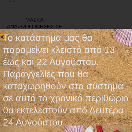
ΜΑΣΚΑ
ΑΝΑΖΩΟΓΟΝΗΣΗΣ ΣΕ
ΚΟΥΤΑΚΙ
Το κατάστημα μας θα
5,60
€
παραμείνει κλειστό από 13
Προσθήκη στο καλάθι
έως και 22 Αυγούστου.
Παραγγελίες που θα
καταχωρηθούν στο σύστημα
σε αυτό το χρονικό περιθώριο
Ωράριο λειτουργίας
θα εκτελεστούν από Δευτέρα
ΕΙΔΙΚΟ ΘΕΡΙΝΟ ΩΡΑΡΙΟ
24 Αυγούστου.
ΔΕΥ-ΠΑΡ: 09:00-14:30