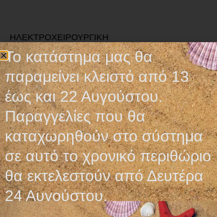
ΗΛΕΚΤΡΟΧΕΙΡΟΥΡΓΙΚΗ
ΔΙΑΘΕΡΜΙΑ ARGO
Το κατάστημα μας θα
PLASMA
παραμείνει κλειστό από 13
Διαβάστε περισσότερα
έως και 22 Αυγούστου.
Παραγγελίες που θα
καταχωρηθούν στο σύστημα
σε αυτό το χρονικό περιθώριο
Ωράριο λειτουργίας
θα εκτελεστούν από Δευτέρα
ΕΙΔΙΚΟ ΘΕΡΙΝΟ ΩΡΑΡΙΟ
24 Αυγούστου.
ΔΕΥ-ΠΑΡ: 09:00-14:30
ΣΑΒ – ΚΥΡ: ΚΛΕΙΣΤΑ