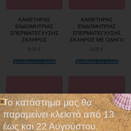
ΚΑΘΕΤΗΡΑΣ
ΚΑΘΕΤΗΡΑΣ
ΕΝΔΟΜΗΤΡΙΑΣ
ΕΝΔΟΜΗΤΡΙΑΣ
ΣΠΕΡΜΑΤΕΓΧΥΣΗΣ
ΣΠΕΡΜΑΤΕΓΧΥΣΗΣ
ΣΚΛΗΡΟΣ
ΣΚΛΗΡΟΣ ΜΕ ΟΔΗΓΟ
9,05
€
8,05
€
Προσθήκη στο καλάθι
Προσθήκη στο καλάθι
Το κατάστημα μας θα
παραμείνει κλειστό από 13
έως και 22 Αυγούστου.