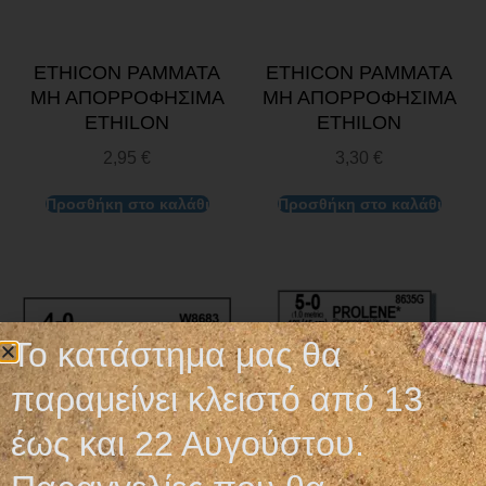
ETHICON ΡΑΜΜΑΤΑ
ETHICON ΡΑΜΜΑΤΑ
ΜΗ ΑΠΟΡΡΟΦΗΣΙΜΑ
ΜΗ ΑΠΟΡΡΟΦΗΣΙΜΑ
ETHILON
ETHILON
2,95
€
3,30
€
Προσθήκη στο καλάθι
Προσθήκη στο καλάθι
Το κατάστημα μας θα
παραμείνει κλειστό από 13
έως και 22 Αυγούστου.