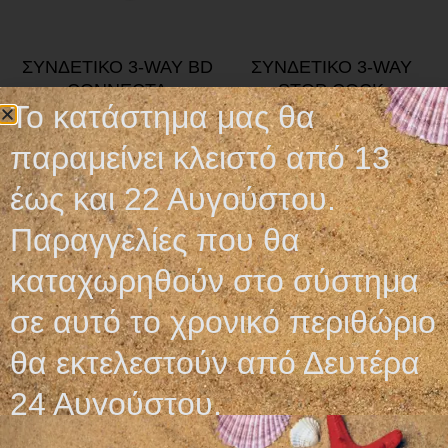
ΣΥΝΔΕΤΙΚΟ 3-WAY BD
ΣΥΝΔΕΤΙΚΟ 3-WAY
CONNECTA
STOP COCK
Το κατάστημα μας θα
0,64
€
0,40
€
παραμείνει κλειστό από 13
Προσθήκη στο καλάθι
Προσθήκη στο καλάθι
έως και 22 Αυγούστου.
Παραγγελίες που θα
καταχωρηθούν στο σύστημα
σε αυτό το χρονικό περιθώριο
Ωράριο λειτουργίας
θα εκτελεστούν από Δευτέρα
ΕΙΔΙΚΟ ΘΕΡΙΝΟ ΩΡΑΡΙΟ
24 Αυγούστου.
ΔΕΥ-ΠΑΡ: 09:00-14:30
ΣΑΒ – ΚΥΡ: ΚΛΕΙΣΤΑ