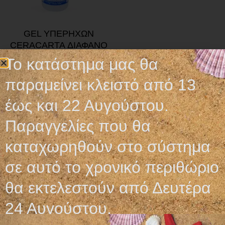
GEL ΥΠΕΡΗΧΩΝ
CERACARTA ΔΙΑΦΑΝΟ
ΣΕ ΦΙΑΛΗ 260g
Το κατάστημα μας θα
1,55
€
παραμείνει κλειστό από 13
Προσθήκη στο καλάθι
έως και 22 Αυγούστου.
Παραγγελίες που θα
καταχωρηθούν στο σύστημα
σε αυτό το χρονικό περιθώριο
Ωράριο λειτουργίας
θα εκτελεστούν από Δευτέρα
ΕΙΔΙΚΟ ΘΕΡΙΝΟ ΩΡΑΡΙΟ
24 Αυγούστου.
ΔΕΥ-ΠΑΡ: 09:00-14:30