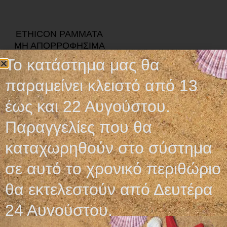
ETHICON ΡΑΜΜΑΤΑ
ΜΗ ΑΠΟΡΡΟΦΗΣΙΜΑ
PROLENE
Το κατάστημα μας θα
3,95
€
παραμείνει κλειστό από 13
Προσθήκη στο καλάθι
έως και 22 Αυγούστου.
Παραγγελίες που θα
καταχωρηθούν στο σύστημα
σε αυτό το χρονικό περιθώριο
Ωράριο λειτουργίας
θα εκτελεστούν από Δευτέρα
ΕΙΔΙΚΟ ΘΕΡΙΝΟ ΩΡΑΡΙΟ
24 Αυγούστου.
ΔΕΥ-ΠΑΡ: 09:00-14:30