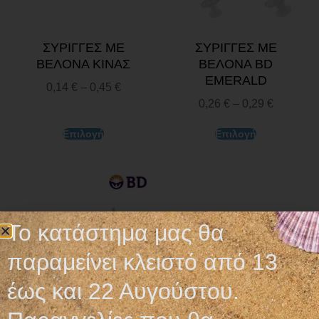
ΣΥΡΙΓΓΕΣ ΜΕ
ΣΥΡΙΓΓΕΣ ΜΕ
ΒΕΛΟΝΑ ΚΙΝΑΣ
ΒΕΛΟΝΑ BD
EMERALD
0,14
€
–
0,45
€
0,26
€
–
0,29
€
Επιλογή
Επιλογή
Το κατάστημα μας θα
παραμείνει κλειστό από 13
έως και 22 Αυγούστου.