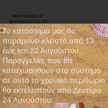
ΦΑΡΜΑΚΕΙΟ Α’
ΒΟΗΘΕΙΩΝ ΓΙΑ ΤΟ
ΑΥΤΟΚΙΝΗΤΟ
Το κατάστημα μας θα
18,00
€
13,90
€
παραμείνει κλειστό από 13
Προσθήκη στο καλάθι
έως και 22 Αυγούστου.
Παραγγελίες που θα
καταχωρηθούν στο σύστημα
σε αυτό το χρονικό περιθώριο
Ωράριο λειτουργίας
θα εκτελεστούν από Δευτέρα
ΕΙΔΙΚΟ ΘΕΡΙΝΟ ΩΡΑΡΙΟ
24 Αυγούστου.
ΔΕΥ-ΠΑΡ: 09:00-14:30