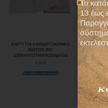
Το κατά
13 έως 
Παραγγε
σύστημα
εκτελεσ
ΧΑΡΤΙ ΓΙΑ ΚΑΡΔΙΟΤΟΚΡΑΦΟ
BISTOS 300
130mmX120mmX250φύλλα
4,60
€
Προσθήκη στο καλάθι