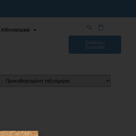
 Αθλητιατρικά
Σύνδεση /
Εγγραφη