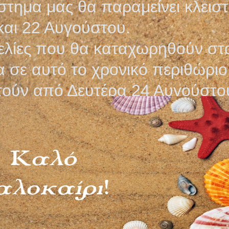
στημα μας θα παραμείνει κλεισ
και 22 Αυγούστου.
λίες που θα καταχωρηθούν στ
 σε αυτό το χρονικό περιθώριο
τούν από Δευτέρα 24 Αυγούστο