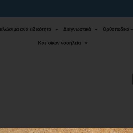
αλώσιμα ανά ειδικότητα
Διαγνωστικά
Ορθοπεδικά –
Κατ’ οίκον νοσηλεία