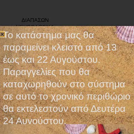
ΔΙΑΠΑΣΩΝ
ΝΕΥΡΟΛΟΓΙΚΑ
Το κατάστημα μας θα
19,50
€
παραμείνει κλειστό από 13
Προσθήκη στο καλάθι
έως και 22 Αυγούστου.
Παραγγελίες που θα
καταχωρηθούν στο σύστημα
σε αυτό το χρονικό περιθώριο
Ωράριο λειτουργίας
θα εκτελεστούν από Δευτέρα
ΕΙΔΙΚΟ ΘΕΡΙΝΟ ΩΡΑΡΙΟ
24 Αυγούστου.
ΔΕΥ-ΠΑΡ: 09:00-14:30
ΣΑΒ – ΚΥΡ: ΚΛΕΙΣΤΑ