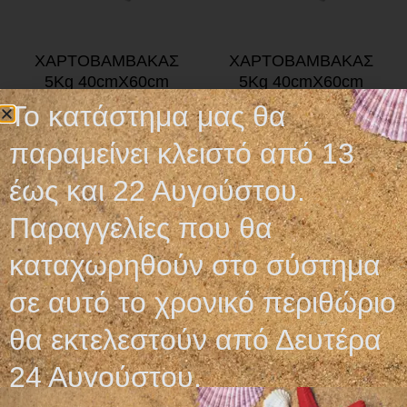
ΧΑΡΤΟΒΑΜΒΑΚΑΣ
ΧΑΡΤΟΒΑΜΒΑΚΑΣ
5Kg 40cmX60cm
5Kg 40cmX60cm
ΑΔΙΠΛΩΤΟΣ
ΔΙΠΛΩΜΕΝΟΣ
Το κατάστημα μας θα
18,00
€
22,50
€
παραμείνει κλειστό από 13
Προσθήκη στο καλάθι
Προσθήκη στο καλάθι
έως και 22 Αυγούστου.
Παραγγελίες που θα
καταχωρηθούν στο σύστημα
σε αυτό το χρονικό περιθώριο
Ωράριο λειτουργίας
θα εκτελεστούν από Δευτέρα
ΕΙΔΙΚΟ ΘΕΡΙΝΟ ΩΡΑΡΙΟ
24 Αυγούστου.
ΔΕΥ-ΠΑΡ: 09:00-14:30