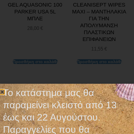
GEL AQUASONIC 100
CLEANISEPT WIPES
PARKER USA 5L
MAXI – ΜΑΝΤΗΛΑΚΙΑ
ΜΠΛΕ
ΓΙΑ ΤΗΝ
ΑΠΟΛΥΜΑΝΣΗ
28,00
€
ΠΛΑΣΤΙΚΩΝ
ΕΠΙΦΑΝΕΙΩΝ
11,55
€
Προσθήκη στο καλάθι
Προσθήκη στο καλάθι
Το κατάστημα μας θα
παραμείνει κλειστό από 13
έως και 22 Αυγούστου.
Παραγγελίες που θα