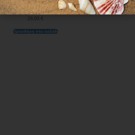
PARKER USA 5L
ΜΠΛΕ
28,00
€
Προσθήκη στο καλάθι
Ωράριο λειτουργίας
ΕΙΔΙΚΟ ΘΕΡΙΝΟ ΩΡΑΡΙΟ
ΔΕΥ-ΠΑΡ: 09:00-14:30
ΣΑΒ – ΚΥΡ: ΚΛΕΙΣΤΑ