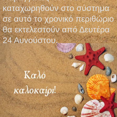
ΒΑΚΤΗΡΙΕΣ ΑΓΚΩΝΟΣ
καταχωρηθούν στο σύστημα
ΚΛΕΙΣΤΟΥ ΤΥΠΟΥ
σε αυτό το χρονικό περιθώριο
29,50
€
θα εκτελεστούν από Δευτέρα
Επιλογή
24 Αυγούστου.
Ωράριο λειτουργίας
ΕΙΔΙΚΟ ΘΕΡΙΝΟ ΩΡΑΡΙΟ
ΔΕΥ-ΠΑΡ: 09:00-14:30
ΣΑΒ – ΚΥΡ: ΚΛΕΙΣΤΑ