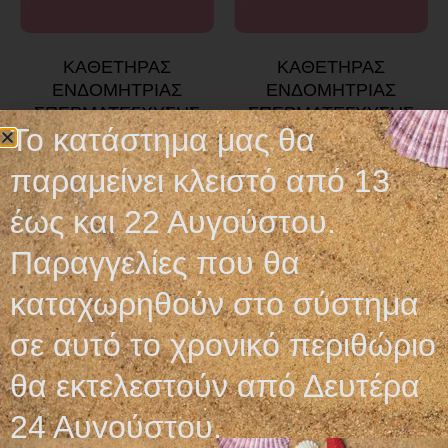
ΚΑΘΕΤΗΡΑΣ
ΚΑΘΕΤΗΡΑΣ
ΕΝΔΟΜΗΤΡΙΑΣ
ΕΝΔΟΜΗΤΡΙΑΣ
ΣΠΕΡΜΑΤΕΓΧΥΣΗΣ
ΣΠΕΡΜΑΤΕΓΧΥΣΗΣ
Το κατάστημα μας θα
ΜΑΛΑΚΟΣ
ΜΑΛΑΚΟΣ
5,95
€
5,95
€
παραμείνει κλειστό από 13
Προσθήκη στο καλάθι
Προσθήκη στο καλάθι
έως και 22 Αυγούστου.
Παραγγελίες που θα
καταχωρηθούν στο σύστημα
σε αυτό το χρονικό περιθώριο
Ωράριο λειτουργίας
θα εκτελεστούν από Δευτέρα
24 Αυγούστου.
ΕΙΔΙΚΟ ΘΕΡΙΝΟ ΩΡΑΡΙΟ