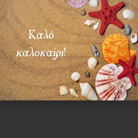
ΔΕΥ-ΠΑΡ: 09:00-14:30
ΣΑΒ – ΚΥΡ: ΚΛΕΙΣΤΑ
Χρήσιμα Links
Όροι Χρήσης
Πολιτική απορρήτου
Τρόποι πληρωμής
Τρόποι αποστολής
Πολιτική επιστροφών
Επικοινωνία