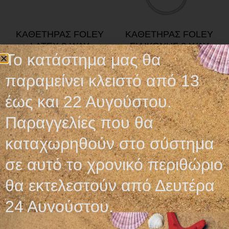
ΚΑΘΕΤΗΡΑΣ FOLEY
ΚΑΘΕΤΗΡΑΣ FOLEY
LATEX 2-WAY
ΣΙΛΙΚΟΝΗΣ 2-WAY
Το κατάστημα μας θα
0,99
€
3,60
€
παραμείνει κλειστό από 13
Προσθήκη στο καλάθι
Προσθήκη στο καλάθι
έως και 22 Αυγούστου.
Παραγγελίες που θα
καταχωρηθούν στο σύστημα
σε αυτό το χρονικό περιθώριο
Ωράριο λειτουργίας
θα εκτελεστούν από Δευτέρα
ΕΙΔΙΚΟ ΘΕΡΙΝΟ ΩΡΑΡΙΟ
24 Αυγούστου.
ΔΕΥ-ΠΑΡ: 09:00-14:30
ΣΑΒ – ΚΥΡ: ΚΛΕΙΣΤΑ