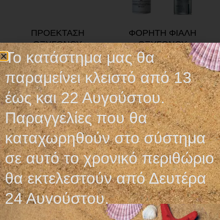
ΠΡΟΕΚΤΑΣΗ
ΦΟΡΗΤΗ ΦΙΑΛΗ
ΟΞΥΓΟΝΟΥ
ΟΞΥΓΟΝΟΥ
Το κατάστημα μας θα
2,30
€
–
4,80
€
30,50
€
παραμείνει κλειστό από 13
Επιλογή
Προσθήκη στο καλάθι
έως και 22 Αυγούστου.
Παραγγελίες που θα
καταχωρηθούν στο σύστημα
σε αυτό το χρονικό περιθώριο
Ωράριο λειτουργίας
θα εκτελεστούν από Δευτέρα
ΕΙΔΙΚΟ ΘΕΡΙΝΟ ΩΡΑΡΙΟ
24 Αυγούστου.
ΔΕΥ-ΠΑΡ: 09:00-14:30
ΣΑΒ – ΚΥΡ: ΚΛΕΙΣΤΑ