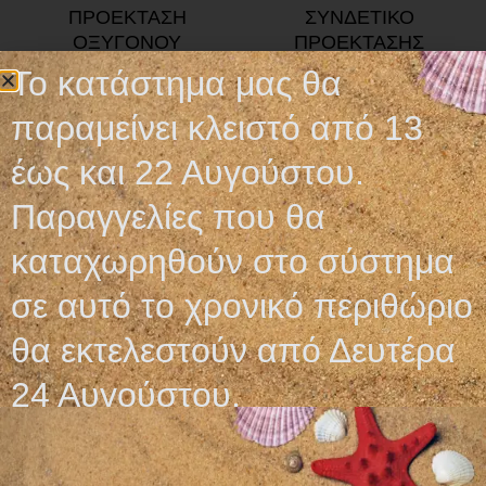
ΠΡΟΕΚΤΑΣΗ
ΣΥΝΔΕΤΙΚΟ
ΟΞΥΓΟΝΟΥ
ΠΡΟΕΚΤΑΣΗΣ
ΣΩΛΗΝΑ ΟΞΥΓΟΝΟΥ
Το κατάστημα μας θα
2,30
€
–
4,80
€
1,40
€
παραμείνει κλειστό από 13
Επιλογή
Προσθήκη στο καλάθι
έως και 22 Αυγούστου.
Παραγγελίες που θα
καταχωρηθούν στο σύστημα
σε αυτό το χρονικό περιθώριο
θα εκτελεστούν από Δευτέρα
24 Αυγούστου.
ΥΓΡΑΝΤΗΡΑΣ
ΦΟΡΗΤΗ ΦΙΑΛΗ
ΣΥΜΠΥΚΝΩΤΗ
ΟΞΥΓΟΝΟΥ