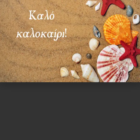
ΟΞΥΓΟΝΟΥ
30,50
€
4,80
€
Προσθήκη στο καλάθι
Προσθήκη στο καλάθι
Ωράριο λειτουργίας
ΕΙΔΙΚΟ ΘΕΡΙΝΟ ΩΡΑΡΙΟ
ΔΕΥ-ΠΑΡ: 09:00-14:30
ΣΑΒ – ΚΥΡ: ΚΛΕΙΣΤΑ